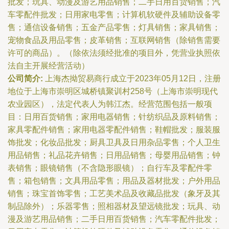
批发；玩具、动漫及游艺用品销售；二手日用百货销售；汽
车零配件批发；日用家电零售；计算机软硬件及辅助设备零
售；通信设备销售；五金产品零售；灯具销售；家具销售；
宠物食品及用品零售；皮革销售；互联网销售（除销售需要
许可的商品）。（除依法须经批准的项目外，凭营业执照依
法自主开展经营活动）
公司简介:
上海杰拗贸易商行成立于2023年05月12日，注册
地位于上海市崇明区城桥镇聚训村258号（上海市崇明现代
农业园区），法定代表人为韩江杰。经营范围包括一般项
目：日用百货销售；家用电器销售；针纺织品及原料销售；
家具零配件销售；家用电器零配件销售；鞋帽批发；服装服
饰批发；化妆品批发；厨具卫具及日用杂品零售；个人卫生
用品销售；礼品花卉销售；日用品销售；母婴用品销售；钟
表销售；眼镜销售（不含隐形眼镜）；自行车及零配件零
售；箱包销售；文具用品零售；用品及器材批发；户外用品
销售；珠宝首饰零售；工艺美术品及收藏品批发（象牙及其
制品除外）；乐器零售；照相器材及望远镜批发；玩具、动
漫及游艺用品销售；二手日用百货销售；汽车零配件批发；